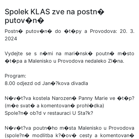
Spolek KLAS zve na postn�
putov�n�
Postn� putov�n� do �t�py a Provodova: 20. 3.
2024
Vydejte se s n�mi na mari�nsk� poutn� m�sto
�t�pa a Malenisko u Provodova nedaleko Zl�na.
Program:
8.00 odjezd od Jan�?kova divadla
N�v�t?va kostela Narozen� Panny Marie ve �t�p?
(m�e svat� a komentovan� prohl�dka)
Spole?n� ob?d v restauraci U Sta?k?
N�v�t?va poutn�ho m�sta Malenisko u Provodova
(spole?n� modlitba k?�ov� cesty a komentovan�