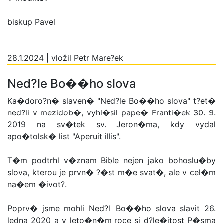
biskup Pavel
28.1.2024 | vložil Petr Mare?ek
Ned?le Bo��ho slova
Ka�doro?n� slaven� "Ned?le Bo��ho slova" t?et�
ned?li v mezidob�, vyhl�sil pape� Franti�ek 30. 9.
2019 na sv�tek sv. Jeron�ma, kdy vydal
apo�tolsk� list "Aperuit illis".
T�m podtrhl v�znam Bible nejen jako bohoslu�by
slova, kterou je prvn� ?�st m�e svat�, ale v cel�m
na�em �ivot?.
Poprv� jsme mohli Ned?li Bo��ho slova slavit 26.
ledna 2020 a v leto�n�m roce si d?le�itost P�sma