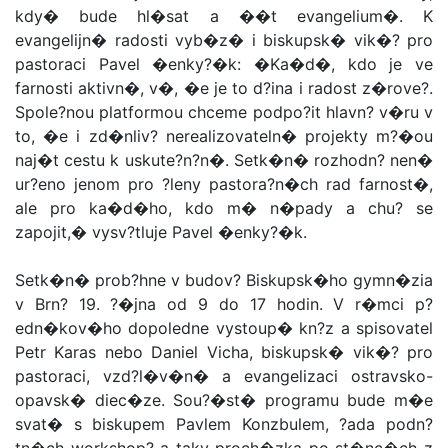
kdy� bude hl�sat a ��t evangelium�. K
evangelijn� radosti vyb�z� i biskupsk� vik�? pro
pastoraci Pavel �enky?�k: �Ka�d�, kdo je ve
farnosti aktivn�, v�, �e je to d?ina i radost z�rove?.
Spole?nou platformou chceme podpo?it hlavn? v�ru v
to, �e i zd�nliv? nerealizovateln� projekty m?�ou
naj�t cestu k uskute?n?n�. Setk�n� rozhodn? nen�
ur?eno jenom pro ?leny pastora?n�ch rad farnost�,
ale pro ka�d�ho, kdo m� n�pady a chu? se
zapojit,� vysv?tluje Pavel �enky?�k.
Setk�n� prob?hne v budov? Biskupsk�ho gymn�zia
v Brn? 19. ?�jna od 9 do 17 hodin. V r�mci p?
edn�kov�ho dopoledne vystoup� kn?z a spisovatel
Petr Karas nebo Daniel Vicha, biskupsk� vik�? pro
pastoraci, vzd?l�v�n� a evangelizaci ostravsko-
opavsk� diec�ze. Sou?�st� programu bude m�e
svat� s biskupem Pavlem Konzbulem, ?ada podn?