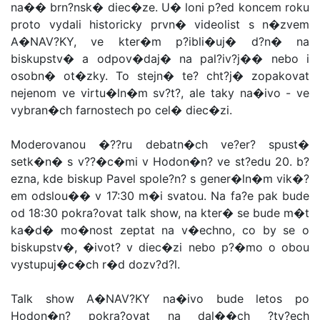
na�� brn?nsk� diec�ze. U� loni p?ed koncem roku
proto vydali historicky prvn� videolist s n�zvem
A�NAV?KY, ve kter�m p?ibli�uj� d?n� na
biskupstv� a odpov�daj� na pal?iv?j�� nebo i
osobn� ot�zky. To stejn� te? cht?j� zopakovat
nejenom ve virtu�ln�m sv?t?, ale taky na�ivo - ve
vybran�ch farnostech po cel� diec�zi.
Moderovanou �??ru debatn�ch ve?er? spust�
setk�n� s v??�c�mi v Hodon�n? ve st?edu 20. b?
ezna, kde biskup Pavel spole?n? s gener�ln�m vik�?
em odslou�� v 17:30 m�i svatou. Na fa?e pak bude
od 18:30 pokra?ovat talk show, na kter� se bude m�t
ka�d� mo�nost zeptat na v�echno, co by se o
biskupstv�, �ivot? v diec�zi nebo p?�mo o obou
vystupuj�c�ch r�d dozv?d?l.
Talk show A�NAV?KY na�ivo bude letos po
Hodon�n? pokra?ovat na dal��ch ?ty?ech