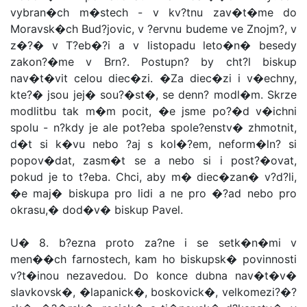
vybran�ch m�stech - v kv?tnu zav�t�me do
Moravsk�ch Bud?jovic, v ?ervnu budeme ve Znojm?, v
z�?� v T?eb�?i a v listopadu leto�n� besedy
zakon?�me v Brn?. Postupn? by cht?l biskup
nav�t�vit celou diec�zi. �Za diec�zi i v�echny,
kte?� jsou jej� sou?�st�, se denn? modl�m. Skrze
modlitbu tak m�m pocit, �e jsme po?�d v�ichni
spolu - n?kdy je ale pot?eba spole?enstv� zhmotnit,
d�t si k�vu nebo ?aj s kol�?em, neform�ln? si
popov�dat, zasm�t se a nebo si i post?�ovat,
pokud je to t?eba. Chci, aby m� diec�zan� v?d?li,
�e maj� biskupa pro lidi a ne pro �?ad nebo pro
okrasu,� dod�v� biskup Pavel.
U� 8. b?ezna proto za?ne i se setk�n�mi v
men��ch farnostech, kam ho biskupsk� povinnosti
v?t�inou nezavedou. Do konce dubna nav�t�v�
slavkovsk�, �lapanick�, boskovick�, velkomezi?�?