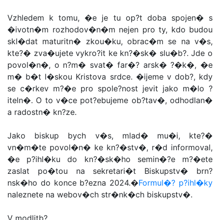
Vzhledem k tomu, �e je tu op?t doba spojen� s
�ivotn�m rozhodov�n�m nejen pro ty, kdo budou
skl�dat maturitn� zkou�ku, obrac�m se na v�s,
kte?� zva�ujete vykro?it ke kn?�sk� slu�b?. Jde o
povol�n�, o n?m� svat� far�? arsk� ?�k�, �e
m� b�t l�skou Kristova srdce. �ijeme v dob?, kdy
se c�rkev m?�e pro spole?nost jevit jako m�lo ?
iteln�. O to v�ce pot?ebujeme ob?tav�, odhodlan�
a radostn� kn?ze.
Jako biskup bych v�s, mlad� mu�i, kte?�
vn�m�te povol�n� ke kn?�stv�, r�d informoval,
�e p?ihl�ku do kn?�sk�ho semin�?e m?�ete
zaslat po�tou na sekretari�t Biskupstv� brn?
nsk�ho do konce b?ezna 2024.�
Formul�? p?ihl�ky
naleznete na webov�ch str�nk�ch biskupstv�.
V modlitb?