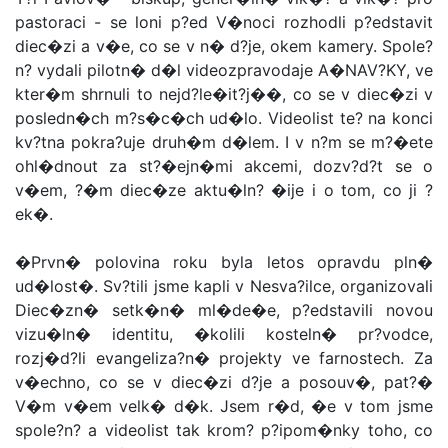
pastoraci - se loni p?ed V�noci rozhodli p?edstavit
diec�zi a v�e, co se v n� d?je, okem kamery. Spole?
n? vydali pilotn� d�l videozpravodaje A�NAV?KY, ve
kter�m shrnuli to nejd?le�it?j��, co se v diec�zi v
posledn�ch m?s�c�ch ud�lo. Videolist te? na konci
kv?tna pokra?uje druh�m d�lem. I v n?m se m?�ete
ohl�dnout za st?�ejn�mi akcemi, dozv?d?t se o
v�em, ?�m diec�ze aktu�ln? �ije i o tom, co ji ?
ek�.
�Prvn� polovina roku byla letos opravdu pln�
ud�lost�. Sv?tili jsme kapli v Nesva?ilce, organizovali
Diec�zn� setk�n� ml�de�e, p?edstavili novou
vizu�ln� identitu, �kolili kosteln� pr?vodce,
rozj�d?li evangeliza?n� projekty ve farnostech. Za
v�echno, co se v diec�zi d?je a posouv�, pat?�
V�m v�em velk� d�k. Jsem r�d, �e v tom jsme
spole?n? a videolist tak krom? p?ipom�nky toho, co