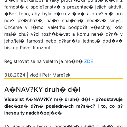
tn�ch workshop? a taky proch�zka po st�nc�ch z
farnost� a spole?enstv� s prezentac� jejich aktivit.
�Bez toho, aby byla c�rkev �iv� a otev?en� pro
nov? p?�choz�, na�e sna�en� ned�v� smysl.
Chceme v r�mci veletrhu podpo?it v�echny, kdo
maj� chu? v?ci rozh�b�vat a komu nen� d?n� v
jeho/jej� farnosti nebo d?kan�tu jedno,� dod�v�
biskup Pavel Konzbul.
Registrovat se na veletrh je mo�n�
ZDE
31.8.2024 | vložil Petr Mare?ek
A�NAV?KY druh� d�l
Videolist A�NAV?KY m� druh� d�l - p?edstavuje
diec�zn� d?n� posledn�ch m?s�c? i to, co p?
inesou ty nadch�zej�c�
T?i Pavlov� - biskup, gener�ln� vik�? a vik�? pro