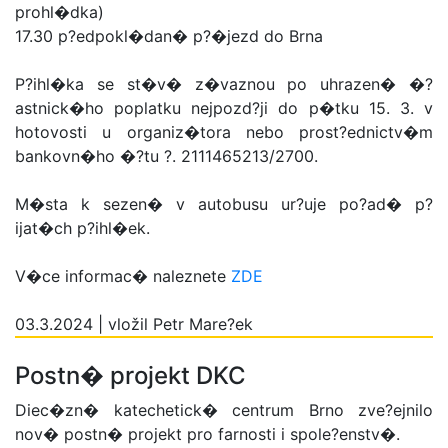
prohl�dka)
17.30 p?edpokl�dan� p?�jezd do Brna
P?ihl�ka se st�v� z�vaznou po uhrazen� �?
astnick�ho poplatku nejpozd?ji do p�tku 15. 3. v
hotovosti u organiz�tora nebo prost?ednictv�m
bankovn�ho �?tu ?. 2111465213/2700.
M�sta k sezen� v autobusu ur?uje po?ad� p?
ijat�ch p?ihl�ek.
V�ce informac� naleznete
ZDE
03.3.2024 | vložil Petr Mare?ek
Postn� projekt DKC
Diec�zn� katechetick� centrum Brno zve?ejnilo
nov� postn� projekt pro farnosti i spole?enstv�.