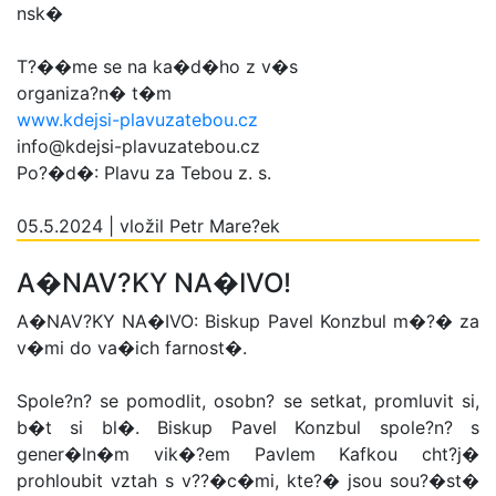
nsk�
T?��me se na ka�d�ho z v�s
organiza?n� t�m
www.kdejsi-plavuzatebou.cz
info@kdejsi-plavuzatebou.cz
Po?�d�: Plavu za Tebou z. s.
05.5.2024 | vložil Petr Mare?ek
A�NAV?KY NA�IVO!
A�NAV?KY NA�IVO: Biskup Pavel Konzbul m�?� za
v�mi do va�ich farnost�.
Spole?n? se pomodlit, osobn? se setkat, promluvit si,
b�t si bl�. Biskup Pavel Konzbul spole?n? s
gener�ln�m vik�?em Pavlem Kafkou cht?j�
prohloubit vztah s v??�c�mi, kte?� jsou sou?�st�