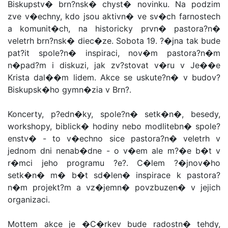
Biskupstv� brn?nsk� chyst� novinku. Na podzim
zve v�echny, kdo jsou aktivn� ve sv�ch farnostech
a komunit�ch, na historicky prvn� pastora?n�
veletrh brn?nsk� diec�ze. Sobota 19. ?�jna tak bude
pat?it spole?n� inspiraci, nov�m pastora?n�m
n�pad?m i diskuzi, jak zv?stovat v�ru v Je��e
Krista dal��m lidem. Akce se uskute?n� v budov?
Biskupsk�ho gymn�zia v Brn?.
Koncerty, p?edn�ky, spole?n� setk�n�, besedy,
workshopy, biblick� hodiny nebo modlitebn� spole?
enstv� - to v�echno sice pastora?n� veletrh v
jednom dni nenab�dne - o v�em ale m?�e b�t v
r�mci jeho programu ?e?. C�lem ?�jnov�ho
setk�n� m� b�t sd�len� inspirace k pastora?
n�m projekt?m a vz�jemn� povzbuzen� v jejich
organizaci.
Mottem akce je �C�rkev bude radostn� tehdy,