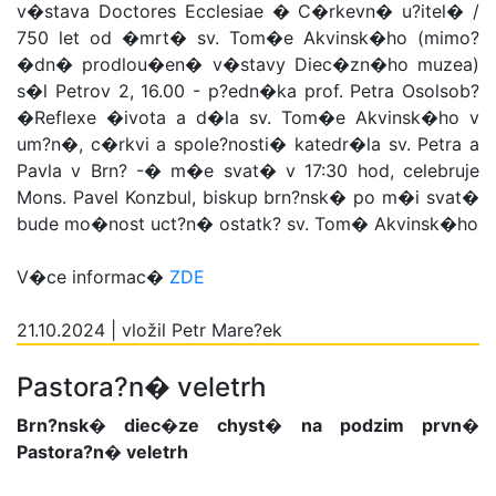
v�stava Doctores Ecclesiae � C�rkevn� u?itel� /
750 let od �mrt� sv. Tom�e Akvinsk�ho (mimo?
�dn� prodlou�en� v�stavy Diec�zn�ho muzea)
s�l Petrov 2, 16.00 - p?edn�ka prof. Petra Osolsob?
�Reflexe �ivota a d�la sv. Tom�e Akvinsk�ho v
um?n�, c�rkvi a spole?nosti� katedr�la sv. Petra a
Pavla v Brn? -� m�e svat� v 17:30 hod, celebruje
Mons. Pavel Konzbul, biskup brn?nsk� po m�i svat�
bude mo�nost uct?n� ostatk? sv. Tom� Akvinsk�ho
V�ce informac�
ZDE
21.10.2024 | vložil Petr Mare?ek
Pastora?n� veletrh
Brn?nsk� diec�ze chyst� na podzim prvn�
Pastora?n� veletrh