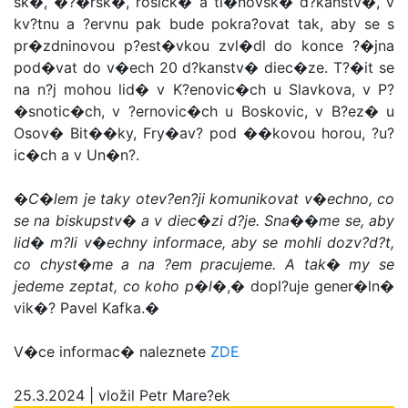
sk�, �?�rsk�, rosick� a ti�novsk� d?kanstv�, v
kv?tnu a ?ervnu pak bude pokra?ovat tak, aby se s
pr�zdninovou p?est�vkou zvl�dl do konce ?�jna
pod�vat do v�ech 20 d?kanstv� diec�ze. T?�it se
na n?j mohou lid� v K?enovic�ch u Slavkova, v P?
�snotic�ch, v ?ernovic�ch u Boskovic, v B?ez� u
Osov� Bit��ky, Fry�av? pod ��kovou horou, ?u?
ic�ch a v Un�n?.
�
C�lem je taky otev?en?ji komunikovat v�echno, co
se na biskupstv� a v diec�zi d?je. Sna��me se, aby
lid� m?li v�echny informace, aby se mohli dozv?d?t,
co chyst�me a na ?em pracujeme. A tak� my se
jedeme zeptat, co koho p�l�
,� dopl?uje gener�ln�
vik�? Pavel Kafka.�
V�ce informac� naleznete
ZDE
25.3.2024 | vložil Petr Mare?ek