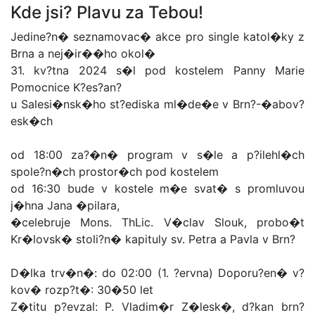
Kde jsi? Plavu za Tebou!
Jedine?n� seznamovac� akce pro single katol�ky z
Brna a nej�ir��ho okol�
31. kv?tna 2024 s�l pod kostelem Panny Marie
Pomocnice K?es?an?
u Salesi�nsk�ho st?ediska ml�de�e v Brn?-�abov?
esk�ch
od 18:00 za?�n� program v s�le a p?ilehl�ch
spole?n�ch prostor�ch pod kostelem
od 16:30 bude v kostele m�e svat� s promluvou
j�hna Jana �pilara,
�celebruje Mons. ThLic. V�clav Slouk, probo�t
Kr�lovsk� stoli?n� kapituly sv. Petra a Pavla v Brn?
D�lka trv�n�: do 02:00 (1. ?ervna) Doporu?en� v?
kov� rozp?t�: 30�50 let
Z�titu p?evzal: P. Vladim�r Z�lesk�, d?kan brn?