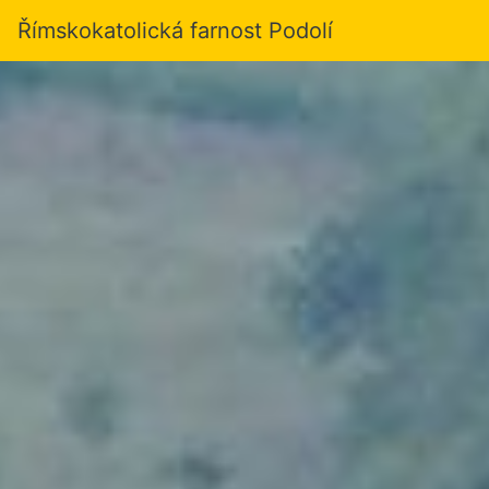
Římskokatolická farnost Podolí