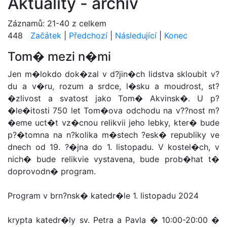
Aktuality - archiv
Záznamů: 21-40 z celkem
448
Začátek
|
Předchozí
|
Následující
|
Konec
Tom� mezi n�mi
Jen m�lokdo dok�zal v d?jin�ch lidstva skloubit v?
du a v�ru, rozum a srdce, l�sku a moudrost, st?
�zlivost a svatost jako Tom� Akvinsk�. U p?
�le�itosti 750 let Tom�ova odchodu na v??nost m?
�eme uct�t vz�cnou relikvii jeho lebky, kter� bude
p?�tomna na n?kolika m�stech ?esk� republiky ve
dnech od 19. ?�jna do 1. listopadu. V kostel�ch, v
nich� bude relikvie vystavena, bude prob�hat t�
doprovodn� program.
Program v brn?nsk� katedr�le 1. listopadu 2024
krypta katedr�ly sv. Petra a Pavla � 10:00-20:00 �