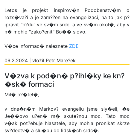
Letos je projekt inspirov�n Podobenstv�m o
rozs�va?i a je zam??en na evangelizaci, na to jak p?
ipravit "p?du" ve sv�m srdci a ve sv�m okol�, aby v
n� mohlo "zako?enit" Bo�� slovo.
V�ce informac� naleznete
ZDE
09.2.2024 | vložil Petr Mare?ek
V�zva k pod�n� p?ihl�ky ke kn?
�sk� formaci
Mil� p?�tel�,
v dne�n�m Markov? evangeliu jsme sly�eli, �e
Je��ovo u?en� m� skute?nou moc. Tato moc
v�ak pot?ebuje hlasatele, aby mohla pronikat skrze
sv?dectv� a slu�bu do lidsk�ch srdc�.