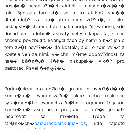
posl�n� pastora?n�ch aktivit pro nadch�zej�c�
rok. Spousta farnost� se o to aktivn? sna��
dlouhodob?, za co� jsem moc vd??n�, a jako
biskupstv� chceme tuto snahu podpo?it. Farnosti, kde
dosud na podobn� aktivity nebyla kapacita, k nim
chceme povzbudit. Evangelizace by nem?la b�t jen o
tom zv�t nev??�c� do kostela, ale i o tom vyj�t z
kostela ven za nimi. V�ichni m�me odpov?dnost za
na�e bli�n�,� ?�k� biskupsk� vik�? pro
pastoraci Pavel �enky?�k.
Podm�nkou pro ud?len� grantu je uspo?�d�n�
konkr�tn� evangeliza?n� akce nebo realizace
syst�mov�ho evangeliza?n�ho programu. O jakou
konkr�tn� akci nebo program se m?�e jednat?
Inspirovat se m?�ete t?eba na
str�nk�ch�
pastorace.biskupstvi.cz
, kde najdete