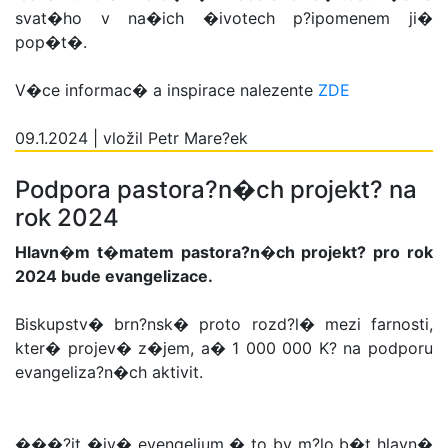
svat�ho v na�ich �ivotech p?ipomenem ji�
pop�t�.
V�ce informac� a inspirace nalezente
ZDE
09.1.2024 | vložil Petr Mare?ek
Podpora pastora?n�ch projekt? na
rok 2024
Hlavn�m t�matem pastora?n�ch projekt? pro rok
2024 bude evangelizace.
Biskupstv� brn?nsk� proto rozd?l� mezi farnosti,
kter� projev� z�jem, a� 1 000 000 K? na podporu
evangeliza?n�ch aktivit.
���?it �iv� evengelium � to by m?lo b�t hlavn�