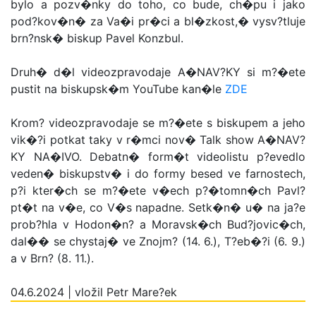
bylo a pozv�nky do toho, co bude, ch�pu i jako
pod?kov�n� za Va�i pr�ci a bl�zkost,� vysv?tluje
brn?nsk� biskup Pavel Konzbul.
Druh� d�l videozpravodaje A�NAV?KY si m?�ete
pustit na biskupsk�m YouTube kan�le
ZDE
Krom? videozpravodaje se m?�ete s biskupem a jeho
vik�?i potkat taky v r�mci nov� Talk show A�NAV?
KY NA�IVO. Debatn� form�t videolistu p?evedlo
veden� biskupstv� i do formy besed ve farnostech,
p?i kter�ch se m?�ete v�ech p?�tomn�ch Pavl?
pt�t na v�e, co V�s napadne. Setk�n� u� na ja?e
prob?hla v Hodon�n? a Moravsk�ch Bud?jovic�ch,
dal�� se chystaj� ve Znojm? (14. 6.), T?eb�?i (6. 9.)
a v Brn? (8. 11.).
04.6.2024 | vložil Petr Mare?ek